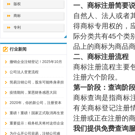
版权
一、商标注册简要
自然人、法人或者
商标
得商标专用权的，
专利
际分类共有
45
个类
品上的商标为商品
行业新闻
二、商标注册流程
撤销企业注销登记！2025年10月
商标注册流程主要
10日起，企业注销改了！
公司法人变更流程
注册六个阶段。
简易注销公司，股东可能终身承担
第一阶段：查询阶
无限责任
疫情期间，莱恩财务感恩大回
商标查询是指商标
馈！！！
2020年，你的新公司，注册资本
有关商标登记注册
还敢随便填写吗？
重磅！重磅！国家正式取消再生资
注册或正在注册的
源经营备案证
重要提示：税务机关将对这些企业
我们提供免费查询
暂停办理注销手续！
为什么开公司容易，注销公司难