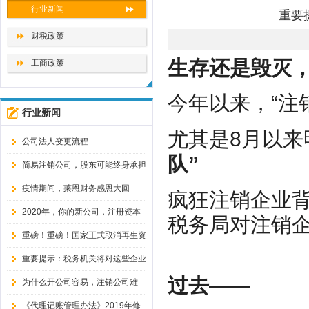
行业新闻
重要
财税政策
生存还是毁灭
工商政策
今年以来，“注
行业新闻
尤其是8月以
公司法人变更流程
队”
简易注销公司，股东可能终身承担
无限责任
疫情期间，莱恩财务感恩大回
疯狂注销企业
馈！！！
2020年，你的新公司，注册资本
税务局对注销
还敢随便填写吗？
重磅！重磅！国家正式取消再生资
源经营备案证
重要提示：税务机关将对这些企业
过去——
暂停办理注销手续！
为什么开公司容易，注销公司难
呢？-大连公司注销说！
《代理记账管理办法》2019年修