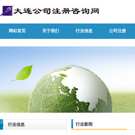
网站首页
关于我们
行业信息
公司注册
行业新闻
行业信息