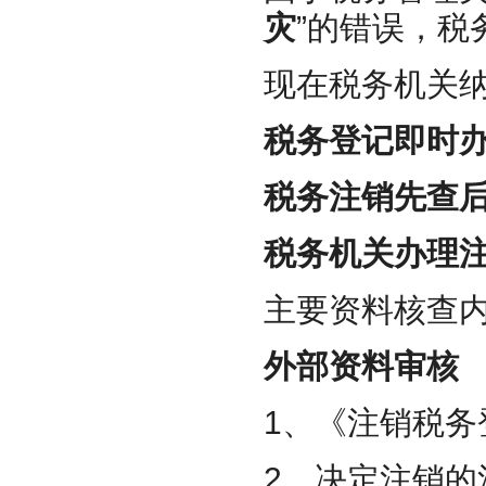
灾
”的错误，税
现在税务机关
税务登记即时
税务注销先查
税务机关办理
主要资料核查
外部资料审核
1
、《注销税务
2
、决定注销的