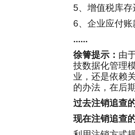
5
、增值税库存
6
、企业应付账
......
徐箐提示：
由
技数据化管理
业，还是依赖
的办法，在后
过去注销追查
现在注销追查
利用注销方式