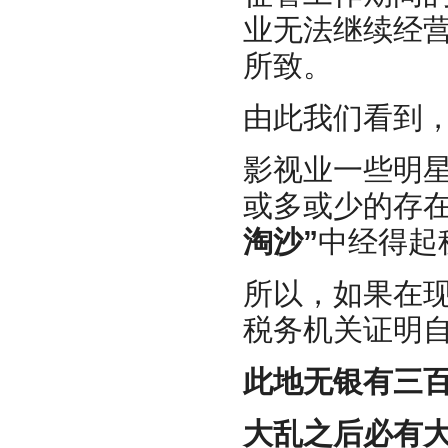
业无法继续经
所致。
由此我们看到
影视业一些明
或多或少的存在
淘沙”
中经得起
所以，如果在现
税务机关证明
此地无银有三
大乱之后必有