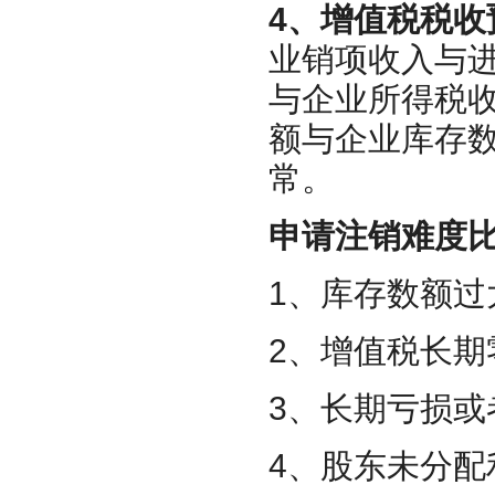
4
、增值税税收
业销项收入与
与企业所得税
额与企业库存
常。
申请注销难度
1
、库存数额过
2
、增值税长期
3
、长期亏损或
4
、股东未分配