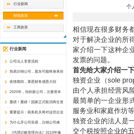
行业新闻
个
财税政策
工商政策
相信现在很多财务
对于解决企业的所
家介绍一下这种企
行业新闻
发票的问题。
公司法人变更流程
首先给大家介绍一
简易注销公司，股东可能终身承担
独资企业（sole p
无限责任
疫情期间，莱恩财务感恩大回
由个人承担经营风
馈！！！
2020年，你的新公司，注册资本
最简单的一企业形
还敢随便填写吗？
重磅！重磅！国家正式取消再生资
服务业和家庭作坊
源经营备案证
重要提示：税务机关将对这些企业
独资企业的法人是
暂停办理注销手续！
为什么开公司容易，注销公司难
交个税按照企业的五
呢？-大连公司注销说！
《代理记账管理办法》2019年修