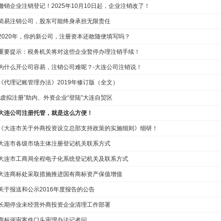
撤销企业注销登记！2025年10月10日起，企业注销改了！
简易注销公司，股东可能终身承担无限责任
2020年，你的新公司，注册资本还敢随便填写吗？
重要提示：税务机关将对这些企业暂停办理注销手续！
为什么开公司容易，注销公司难呢？-大连公司注销说！
《代理记账管理办法》2019年修订版（全文）
“虚拟注册”助内、外资企业“登陆”大连自贸区
大连公司注册托管，就是这么方便！
《大连市关于外商投资设立总部支持政策的实施细则》细研！
大连市各级市场主体注册登记机关联系方式
大连市工商局全程电子化系统登记机关及联系方式
大连商标处采取措施推进国有商标资产保值增值
关于报送和公示2016年度报告的公告
长期停业未经营外商投资企业清理工作部署
商标评审案件口头审理办法记者问