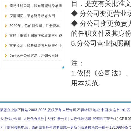
目，提交有关批准
简易注销公司，股东可能终身承担
◆ 分公司变更营业
无限责任
疫情期间，莱恩财务感恩大回
◆ 分公司变更负
馈！！！
2020年，你的新公司，注册资本
的任职文件及其身
还敢随便填写吗？
重磅！重磅！国家正式取消再生资
5.分公司营业执照
源经营备案证
重要提示：税务机关将对这些企业
暂停办理注销手续！
为什么开公司容易，注销公司难
注：
呢？-大连公司注销说！
1.依照《公司法
用本规范。
莱恩企业旗下网站 2003-2026 版权所有,未经许可,不得转载! 地址:中国·大连市
大连代办公司│大连代办执照│大连注册公司│大连代理记账 经营许可证号:
辽ICP备05
为了随时接听电话，原两线业务咨询专线统一更新为联通移动式手机号:131098445