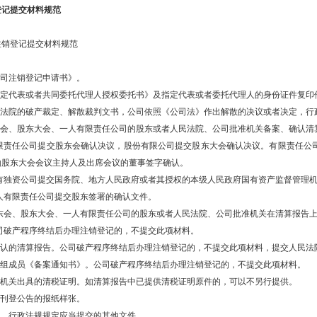
登记提交材料规范
注销登记提交材料规范
公司注销登记申请书》。
《指定代表或者共同委托代理人授权委托书》及指定代表或者委托代理人的身份证件复印
人民法院的破产裁定、解散裁判文书，公司依照《公司法》作出解散的决议或者决定，行
股东会、股东大会、一人有限责任公司的股东或者人民法院、公司批准机关备案、确认清
有限责任公司提交股东会确认决议，股份有限公司提交股东大会确认决议。有限责任公
由股东大会会议主持人及出席会议的董事签字确认。
国有独资公司提交国务院、地方人民政府或者其授权的本级人民政府国有资产监督管理
一人有限责任公司提交股东签署的确认文件。
股东会、股东大会、一人有限责任公司的股东或者人民法院、公司批准机关在清算报告
公司破产程序终结后办理注销登记的，不提交此项材料。
经确认的清算报告。公司破产程序终结后办理注销登记的，不提交此项材料，提交人民法
清算组成员《备案通知书》。公司破产程序终结后办理注销登记的，不提交此项材料。
税务机关出具的清税证明。如清算报告中已提供清税证明原件的，可以不另行提供。
法刊登公告的报纸样张。
律、行政法规规定应当提交的其他文件。