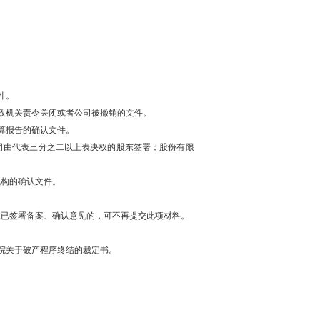
件。
政机关责令关闭或者公司被撤销的文件。
算报告的确认文件。
司由代表三分之二以上表决权的股东签署；股份有限
机构的确认文件。
上已签署备案、确认意见的，可不再提交此项材料。
院关于破产程序终结的裁定书。