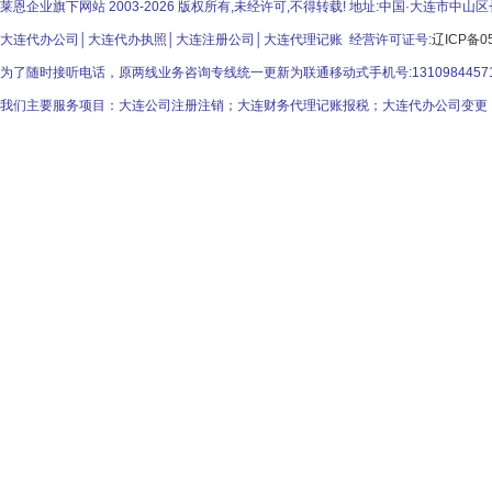
莱恩企业旗下网站 2003-2026 版权所有,未经许可,不得转载! 地址:中国·大连市
大连代办公司│大连代办执照│大连注册公司│大连代理记账 经营许可证号:
辽ICP备05
为了随时接听电话，原两线业务咨询专线统一更新为联通移动式手机号:131098445
我们主要服务项目：大连公司注册注销；大连财务代理记账报税；大连代办公司变更