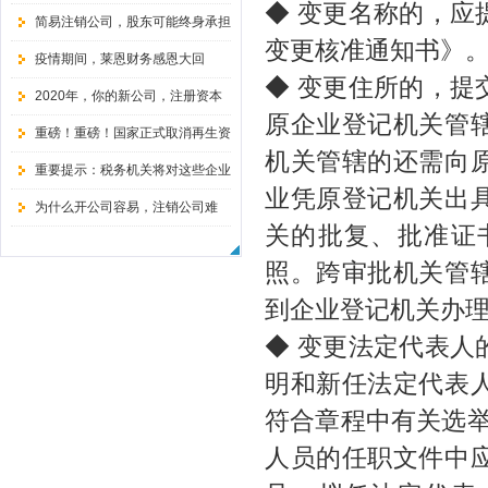
◆ 变更名称的，
简易注销公司，股东可能终身承担
变更核准通知书》
无限责任
疫情期间，莱恩财务感恩大回
◆ 变更住所的，
馈！！！
2020年，你的新公司，注册资本
原企业登记机关管
还敢随便填写吗？
重磅！重磅！国家正式取消再生资
机关管辖的还需向
源经营备案证
重要提示：税务机关将对这些企业
业凭原登记机关出
暂停办理注销手续！
为什么开公司容易，注销公司难
关的批复、批准证
呢？-大连公司注销说！
照。跨审批机关管
到企业登记机关办
◆ 变更法定代表
明和新任法定代表
符合章程中有关选举
人员的任职文件中